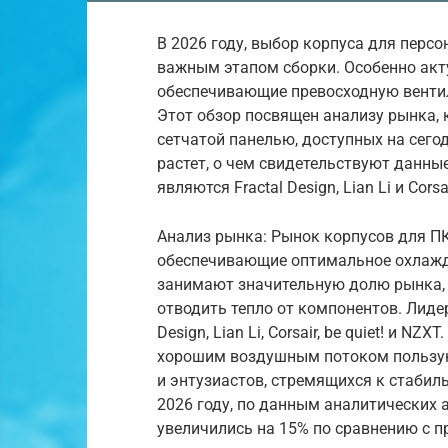
В 2026 году, выбор корпуса для перс
важным этапом сборки. Особенно акт
обеспечивающие превосходную венти
Этот обзор посвящен анализу рынка, 
сетчатой панелью, доступных на сего
растет, о чем свидетельствуют данные
являются Fractal Design, Lian Li и Corsai
Анализ рынка: Рынок корпусов для ПК
обеспечивающие оптимальное охлажде
занимают значительную долю рынка, 
отводить тепло от компонентов. Лиде
Design, Lian Li, Corsair, be quiet! и N
хорошим воздушным потоком пользую
и энтузиастов, стремящихся к стабил
2026 году, по данным аналитических 
увеличились на 15% по сравнению с 