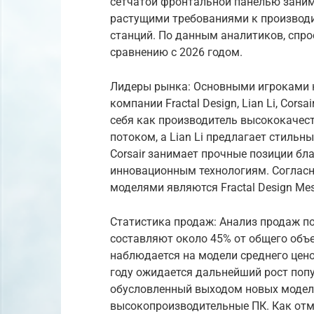
сетчатой фронтальной панелью зани
растущими требованиями к производи
станций. По данным аналитиков, спро
сравнению с 2026 годом.
Лидеры рынка: Основными игроками н
компании Fractal Design, Lian Li, Corsa
себя как производитель высококаче
потоком, а Lian Li предлагает стиль
Corsair занимает прочные позиции бл
инновационным технологиям. Согласн
моделями являются Fractal Design Meshi
Статистика продаж: Анализ продаж по
составляют около 45% от общего объ
наблюдается на модели среднего ценов
году ожидается дальнейший рост попу
обусловленный выходом новых моделе
высокопроизводительные ПК. Как отме