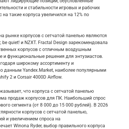
мают лидирующие позиции, обусловленные
тельности и стабильности игровых и рабочих
с на такие корпуса увеличился на 12% по
а рынке корпусов с сетчатой панелью являются
ir, be quiet! и NZXT. Fractal Design зарекомендовала
ственных корпусов с отличным воздушным
ные и функциональные решения для энтузиастов.
агодаря широкому ассортименту и
о данным Yandex.Market, наиболее популярными
fy 2 и Corsair 4000D Airflow.
казывает, что корпуса с сетчатой панелью
ема продаж корпусов для ПК. Наибольший спрос
ого сегмента (от 8 000 до 15 000 рублей). В 2026
лярности корпусов с сетчатой панелью,
й и увеличением спроса на
чает Winona Ryder, выбор правильного корпуса