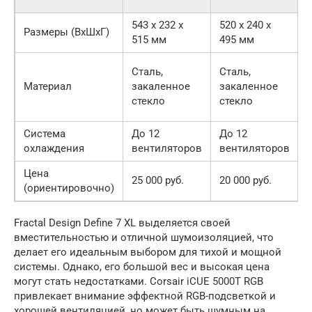
R
543 x 232 x
520 x 240 x
5
Размеры (ВхШхГ)
515 мм
495 мм
Сталь,
Сталь,
Материал
закаленное
закаленное
стекло
стекло
Система
До 12
До 12
охлаждения
вентиляторов
вентиляторов
Цена
25 000 руб.
20 000 руб.
2
(ориентировочно)
Fractal Design Define 7 XL выделяется своей
вместительностью и отличной шумоизоляцией, что
делает его идеальным выбором для тихой и мощной
системы. Однако, его большой вес и высокая цена
могут стать недостатками. Corsair iCUE 5000T RGB
привлекает внимание эффектной RGB-подсветкой и
хорошей вентиляцией, но может быть шумным на