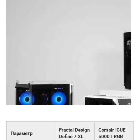
b
Fractal Design
Corsair iCUE
Параметр
Define 7 XL
5000T RGB